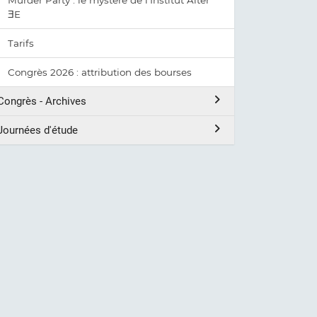
Murder Party : le mystère de l'Institut Alter
ƎE
Tarifs
Congrès 2026 : attribution des bourses
Congrès - Archives
Journées d'étude