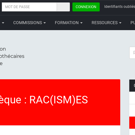
MOT
Identifiants oubliés
CONNEXION
DE
PASSE
N
COMMISSIONS
FORMATION
RESSOURCES
P
ion
RE
iothécaires
ce
hèque : RAC(ISM)ES