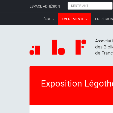
IDENTIFIANT
ESPACE ADHÉSION
L'ABF
ÉVÈNEMENTS
EN RÉGIO
Associat
des Bibl
de Fran
Exposition Légot