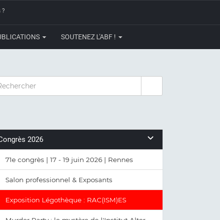
 ?
UBLICATIONS
SOUTENEZ L'ABF !
CHERCHER
Congrès 2026
71e congrès | 17 - 19 juin 2026 | Rennes
Salon professionnel & Exposants
Exposition Légothèque : RAC(ISM)ES