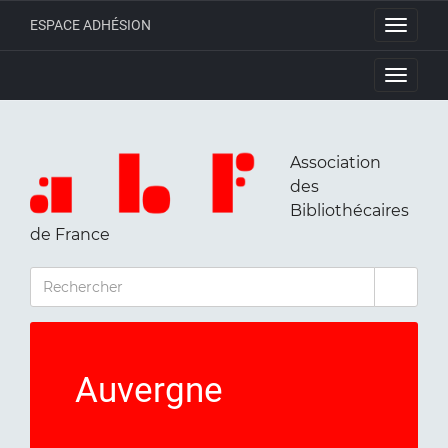
ESPACE ADHÉSION
Toggle
navigati
Toggle
navigati
Association
des
Bibliothécaires
de France
RECHERCHER
Auvergne