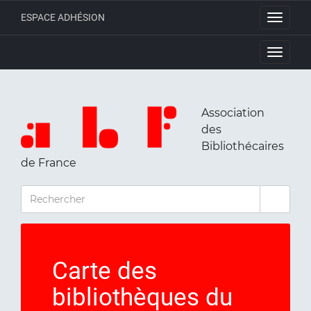
ESPACE ADHÉSION
Toggle
navigati
Toggle
navigati
Association
des
Bibliothécaires
de France
RECHERCHER
Carte des
bibliothèques du