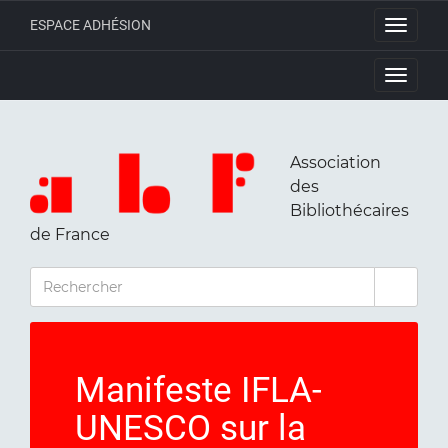
ESPACE ADHÉSION
Toggle
navigati
Toggle
navigati
Association
des
Bibliothécaires
de France
RECHERCHER
Manifeste IFLA-
UNESCO sur la