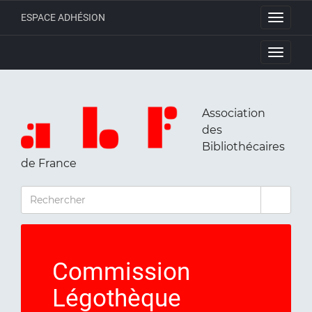
ESPACE ADHÉSION
Toggle
navigati
Toggle
navigati
Association
des
Bibliothécaires
de France
RECHERCHER
Commission
Légothèque