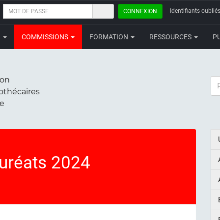
MOT
Identifiants oubliés
CONNEXION
DE
PASSE
N
COMMISSIONS
FORMATION
RESSOURCES
P
ion
RE
iothécaires
ce
auréats 2024