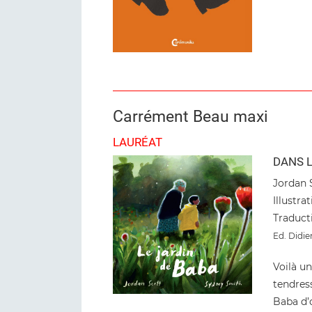
Carrément Beau maxi
LAURÉAT
DANS L
Jordan 
Illustr
Traduct
Ed. Didie
Voilà u
tendress
Baba d’o