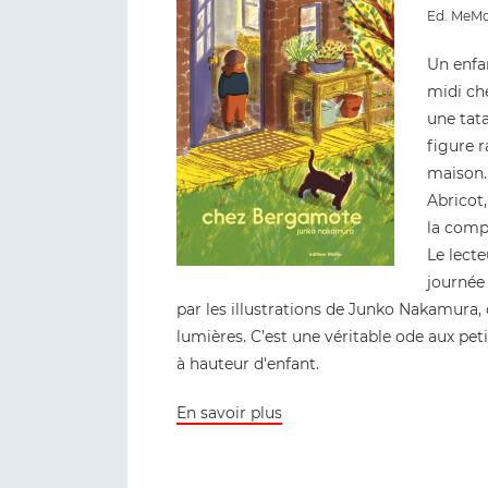
Ed
. MeM
Un enfan
midi ch
une tat
figure r
maison.
Abricot,
la comp
Le lecte
journée 
par les illustrations de Junko Nakamura
lumières. C’est une véritable ode aux pe
à hauteur d'enfant.
En savoir plus