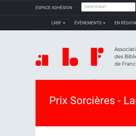
IDENTIFIANT
ESPACE ADHÉSION
L'ABF
ÉVÈNEMENTS
EN RÉGIO
Associat
des Bibl
de Fran
Prix Sorcières - L