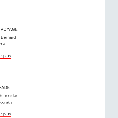
 VOYAGE
 Bernard
rtie
r plus
PADE
Schneider
ourakis
r plus