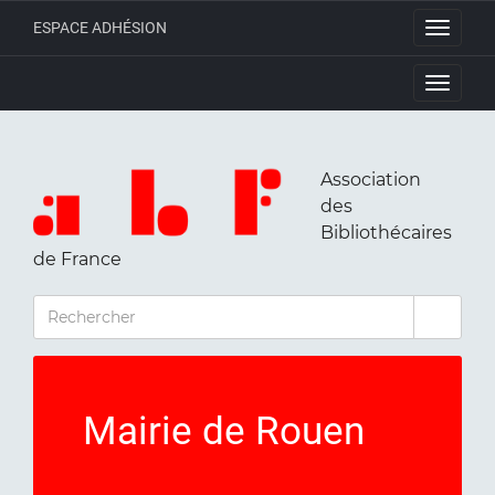
ESPACE ADHÉSION
Toggle
navigati
Toggle
navigati
Association
des
Bibliothécaires
de France
RECHERCHER
Mairie de Rouen