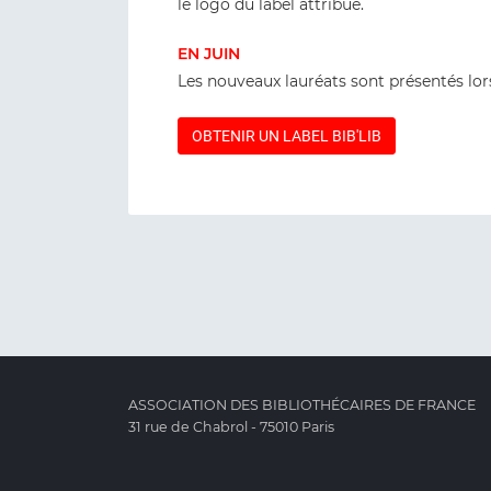
le logo du label attribué.
EN JUIN
Les nouveaux lauréats sont présentés lor
OBTENIR UN LABEL BIB'LIB
ASSOCIATION DES BIBLIOTHÉCAIRES DE FRANCE
31 rue de Chabrol - 75010 Paris