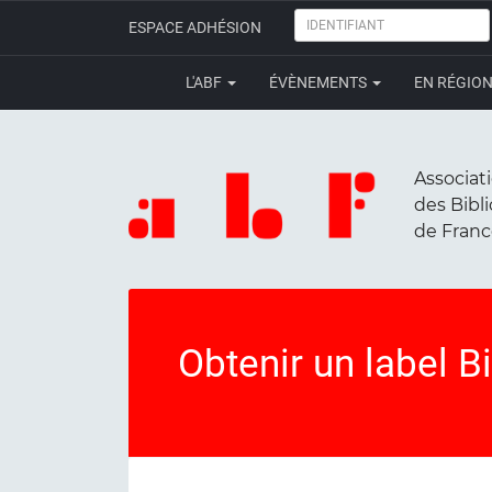
IDENTIFIANT
ESPACE ADHÉSION
L'ABF
ÉVÈNEMENTS
EN RÉGIO
Associat
des Bibl
de Fran
Obtenir un label Bi