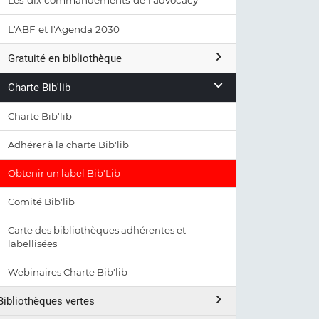
Les dix commandements de l'advocacy
L'ABF et l'Agenda 2030
Gratuité en bibliothèque
Charte Bib'lib
Charte Bib'lib
Adhérer à la charte Bib'lib
Obtenir un label Bib'Lib
Comité Bib'lib
Carte des bibliothèques adhérentes et
labellisées
Webinaires Charte Bib'lib
Bibliothèques vertes