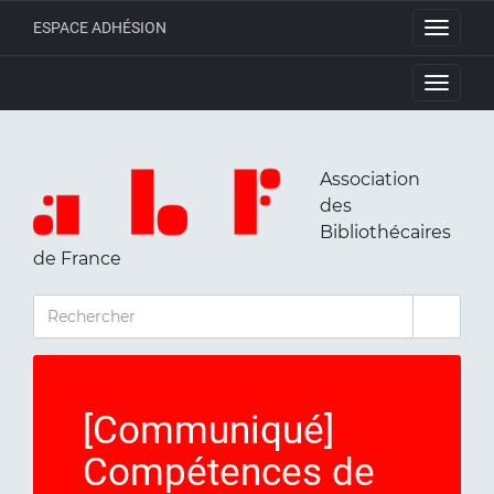
ESPACE ADHÉSION
Toggle
navigati
Toggle
navigati
Association
des
Bibliothécaires
de France
RECHERCHER
[Communiqué]
Compétences de