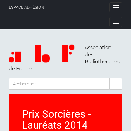
ESPACE ADHÉSION
Toggle
navigati
Toggle
navigati
Association
des
Bibliothécaires
de France
RECHERCHER
Prix Sorcières -
Lauréats 2014