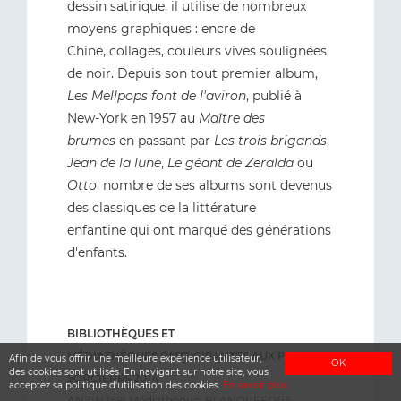
dessin satirique, il utilise de nombreux
moyens graphiques : encre de
Chine, collages, couleurs vives soulignées
de noir. Depuis son tout premier album,
Les Mellpops font de l'aviron
, publié à
New-York en 1957 au
Maître des
brumes
en passant par
Les trois brigands
,
Jean de la lune
,
Le géant de Zeralda
ou
Otto
, nombre de ses albums sont devenus
des classiques de la littérature
enfantine qui ont marqué des générations
d'enfants.
BIBLIOTHÈQUES ET
MÉDIATHÈQUES PARTICIPANTES AUX PRIX
Afin de vous offrir une meilleure expérience utilisateur,
OK
des cookies sont utilisés. En navigant sur notre site, vous
SORCIÈRES 2014
acceptez sa politique d'utilisation des cookies.
En savoir plus
ANZIN (59) Médiathèque, BLANQUEFORT