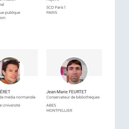
nal
SCD Paris 1
que publique
PARIS
tion
FÉRET
Jean-Marie FEURTET
 de média normandie
Conservateur de bibliothèques
 Université
ABES
MONTPELLIER