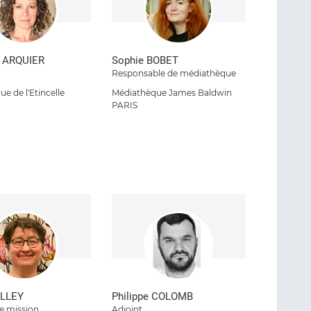
h ARQUIER
Sophie BOBET
Responsable de médiathèque
e de l'Etincelle
Médiathèque James Baldwin
S
PARIS
OLLEY
Philippe COLOMB
e mission
Adjoint