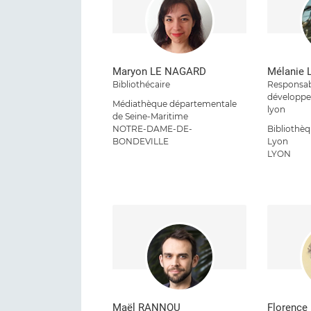
Maryon LE NAGARD
Mélanie
Bibliothécaire
Responsab
développ
Médiathèque départementale
lyon
de Seine-Maritime
NOTRE-DAME-DE-
Bibliothè
BONDEVILLE
Lyon
LYON
Maël RANNOU
Florenc