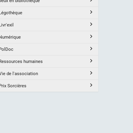
Jeux en bibliothèque
Légothèque
Livr'exil
Numérique
PolDoc
Ressources humaines
Vie de l'association
Prix Sorcières