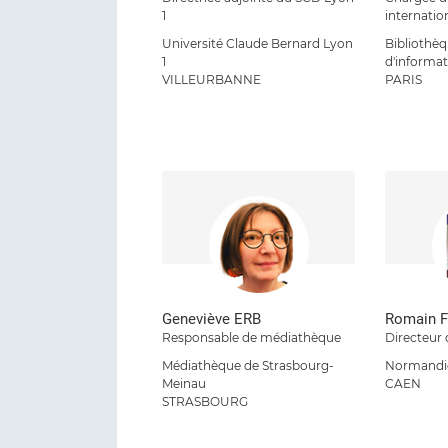
1
internatio
Université Claude Bernard Lyon
Bibliothè
1
d'informa
VILLEURBANNE
PARIS
Geneviève ERB
Romain 
Responsable de médiathèque
Directeur
Médiathèque de Strasbourg-
Normandie
Meinau
CAEN
STRASBOURG