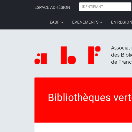
IDENTIFIANT
ESPACE ADHÉSION
L'ABF
ÉVÈNEMENTS
EN RÉGIO
Associat
des Bibl
de Fran
Bibliothèques ver