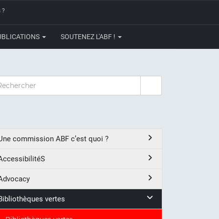
 ?
UBLICATIONS
SOUTENEZ L'ABF !
CHERCHER
Une commission ABF c’est quoi ?
AccessibilitéS
Advocacy
Bibliothèques vertes