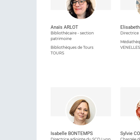
Anaïs ARLOT
Elisabet
Bibliothécaire - section
Directrice
patrimoine
Médiathèqu
Bibliothèques de Tours
VENELLE
TOURS
Isabelle BONTEMPS
Sylvie C
Directrice adjointe du SCD Lyon
Chargée d