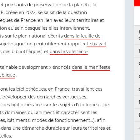
t pressants de préservation de la planète, la
 créée en 2022, se saisit de la question
ques de France, en lien avec leurs territoires et
ion au sein desquelles elles interviennent.
orts sur le plan national décrits
dans la feuille de
ujet duquel on peut utilement rappeler
le travail
 des bibliothèques) et
dans le volet éco-
sustainable development » énoncés
dans le manifeste
ublique
.
nt les bibliothèques, en France, travaillent ces
nt développer des démarches vertueuses.
ge des bibliothécaires sur les sujets d’écologie et de
ts domaines qui animent et caractérisent les
vices, bâtiments, modes de fonctionnement…), afin
s dans une démarche durable sur leurs territoires et
elles.