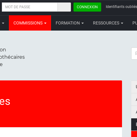
MOT
Identifiants oubliés
CONNEXION
DE
PASSE
N
COMMISSIONS
FORMATION
RESSOURCES
P
ion
RE
iothécaires
ce
tes