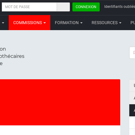
MOT
Identifiants oubliés
CONNEXION
DE
PASSE
N
COMMISSIONS
FORMATION
RESSOURCES
P
ion
RE
iothécaires
ce