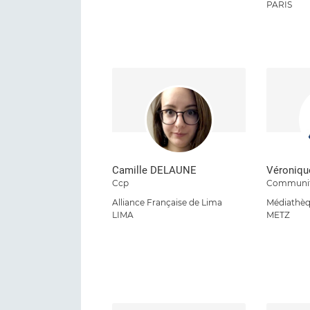
PARIS
Camille DELAUNE
Véroniq
Ccp
Communit
Alliance Française de Lima
Médiathèq
LIMA
METZ