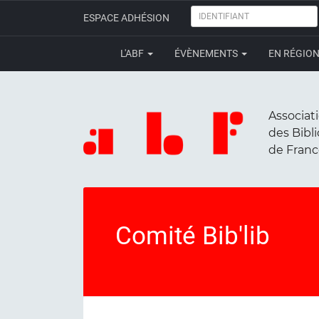
IDENTIFIANT
ESPACE ADHÉSION
L'ABF
ÉVÈNEMENTS
EN RÉGIO
Associat
des Bibl
de Fran
Comité Bib'lib