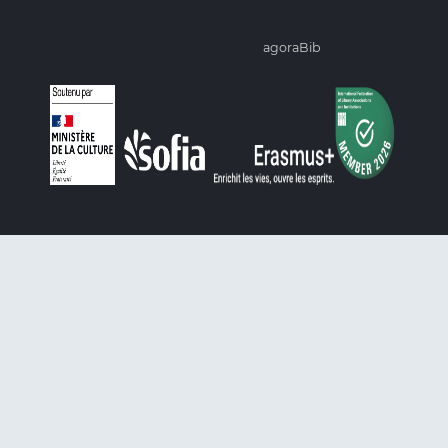
agoraBib