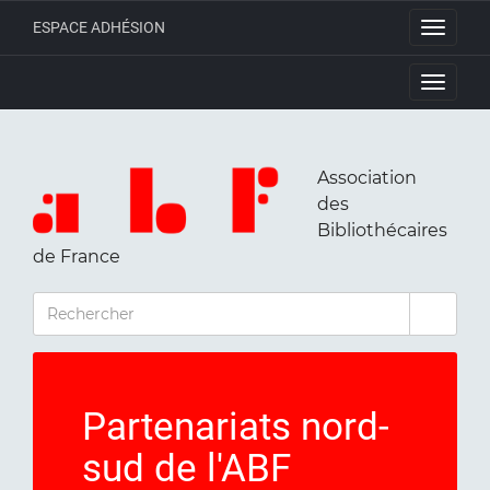
ESPACE ADHÉSION
Toggle
navigati
Toggle
navigati
Association
des
Bibliothécaires
de France
RECHERCHER
Partenariats nord-
sud de l'ABF