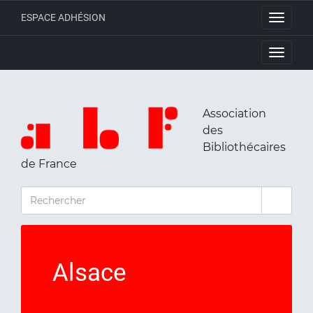
ESPACE ADHÉSION
Toggle
navigati
Toggle
navigati
Association
des
Bibliothécaires
de France
RECHERCHER
Alsace