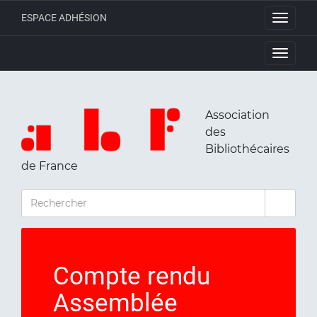
ESPACE ADHÉSION
Toggle
navigati
Toggle
navigati
Association
des
Bibliothécaires
de France
RECHERCHER
Compte rendu
Assemblée