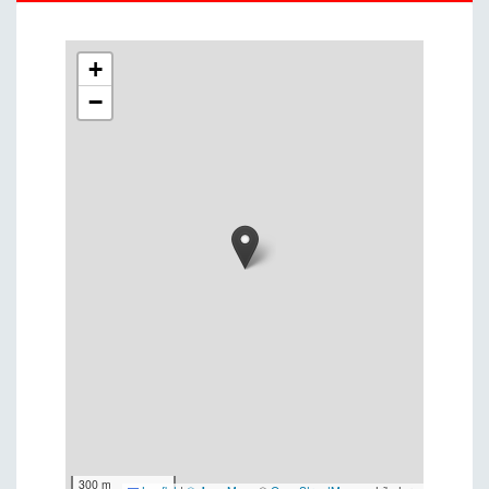
+
−
300 m