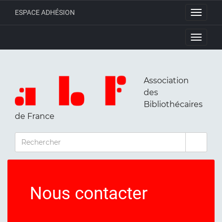
ESPACE ADHÉSION
Toggle
navigati
Toggle
navigati
Association
des
Bibliothécaires
de France
RECHERCHER
Nous contacter