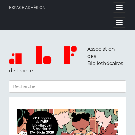
ESPACE ADHÉSION
Toggle
navigati
Toggle
navigati
Association
des
Bibliothécaires
de France
RECHERCHER