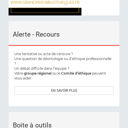
Alerte - Recours
Une tentative ou acte de censure ?
Une question de déontologie ou d’éthique professionnelle
?
Un débat difficile dans l’équipe ?
Votre
groupe régional
ou le
Comité d’éthique
peuvent
vous aider.
EN SAVOIR PLUS
Boite à outils