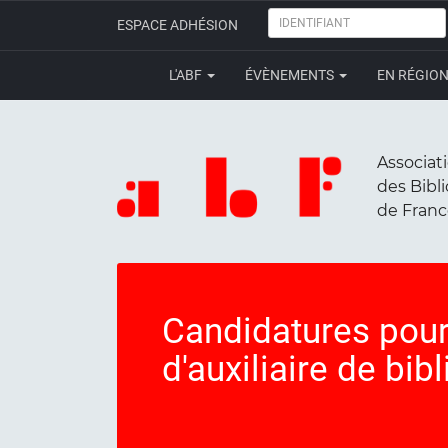
IDENTIFIANT
ESPACE ADHÉSION
L'ABF
ÉVÈNEMENTS
EN RÉGIO
Associat
des Bibl
de Fran
Candidatures pour
d'auxiliaire de bib