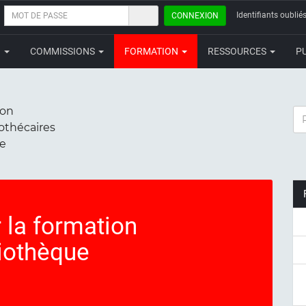
MOT
Identifiants oubliés
CONNEXION
DE
PASSE
N
COMMISSIONS
FORMATION
RESSOURCES
P
ion
RE
iothécaires
ce
 la formation
liothèque