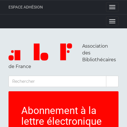
ESPACE ADHÉSION
Toggle
navigati
Toggle
navigati
Association
des
Bibliothécaires
de France
RECHERCHER
Abonnement à la
lettre électronique