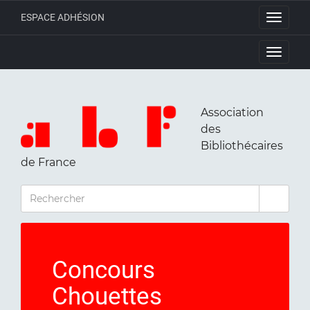
ESPACE ADHÉSION
Toggle
navigati
Toggle
navigati
Association
des
Bibliothécaires
de France
RECHERCHER
Concours
Chouettes