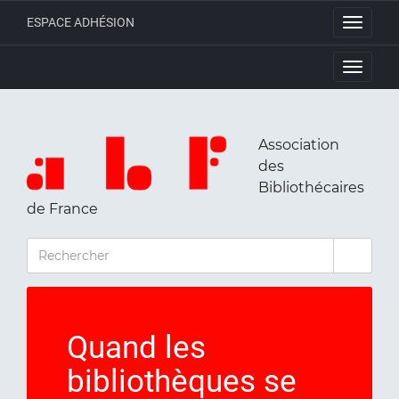
ESPACE ADHÉSION
Toggle
navigati
Toggle
navigati
Association
des
Bibliothécaires
de France
RECHERCHER
Quand les
bibliothèques se