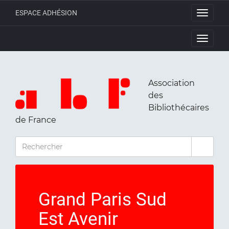
ESPACE ADHÉSION
Toggle
navigati
Toggle
navigati
Association
des
Bibliothécaires
de France
RECHERCHER
Grand Paris Sud
Est Avenir