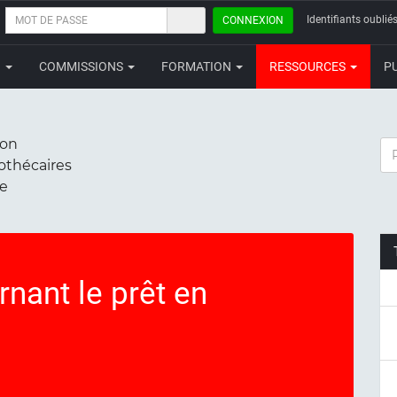
MOT
Identifiants oubliés
CONNEXION
DE
PASSE
N
COMMISSIONS
FORMATION
RESSOURCES
P
ion
RE
iothécaires
ce
nant le prêt en