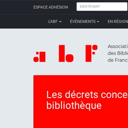
IDENTIFIANT
ESPACE ADHÉSION
L'ABF
ÉVÈNEMENTS
EN RÉGIO
Associat
des Bibl
de Fran
Les décrets concer
bibliothèque