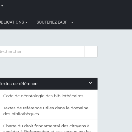
 ?
UBLICATIONS
SOUTENEZ L'ABF !
CHERCHER
Textes de référence
Code de déontologie des bibliothécaires
Textes de référence utiles dans le domaine
des bibliothèques
Charte du droit fondamental des citoyens à
accéder à l'information et aux savoirs par les