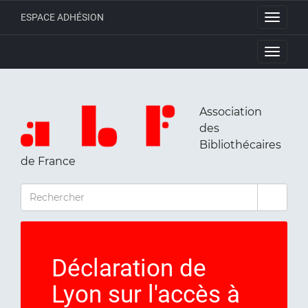
ESPACE ADHÉSION
Toggle
navigati
Toggle
navigati
Association
des
Bibliothécaires
de France
RECHERCHER
Déclaration de
Lyon sur l'accès à