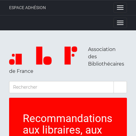
ESPACE ADHÉSION
Toggle
navigati
Toggle
navigati
Association
des
Bibliothécaires
de France
RECHERCHER
Recommandations
aux libraires, aux