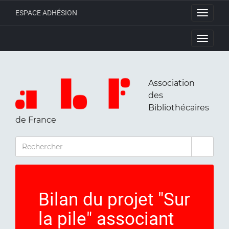
ESPACE ADHÉSION
Toggle
navigati
Toggle
navigati
Association
des
Bibliothécaires
de France
RECHERCHER
Bilan du projet "Sur
la pile" associant