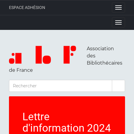
ESPACE ADHÉSION
Toggle
navigati
Toggle
navigati
Association
des
Bibliothécaires
de France
RECHERCHER
Lettre
d'information 2024