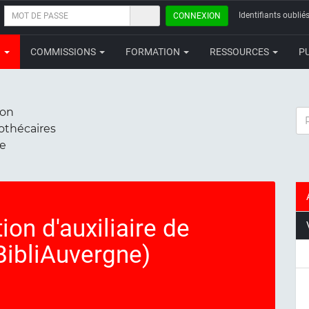
MOT
Identifiants oubliés
CONNEXION
DE
PASSE
N
COMMISSIONS
FORMATION
RESSOURCES
P
ion
RE
iothécaires
ce
ion d'auxiliaire de
BibliAuvergne)