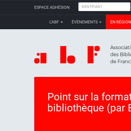
IDENTIFIANT
ESPACE ADHÉSION
L'ABF
ÉVÈNEMENTS
EN RÉGIO
Associat
des Bibl
de Fran
Point sur la format
bibliothèque (par 