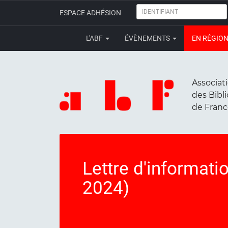
IDENTIFIANT
ESPACE ADHÉSION
L'ABF
ÉVÈNEMENTS
EN RÉGIO
Associat
des Bibl
de Fran
Lettre d'informati
2024)