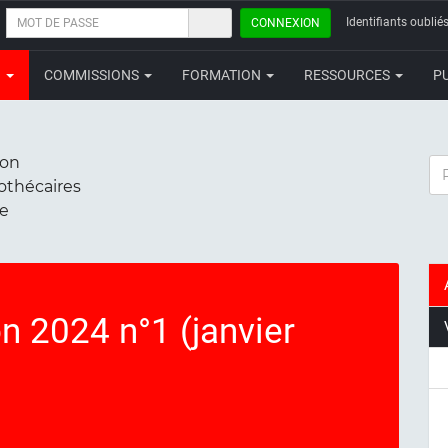
MOT
Identifiants oubliés
CONNEXION
DE
PASSE
N
COMMISSIONS
FORMATION
RESSOURCES
P
ion
RE
iothécaires
ce
on 2024 n°1 (janvier