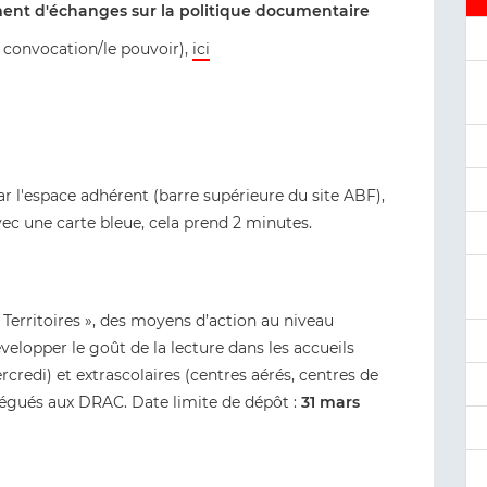
nt d'échanges sur la politique documentaire
a convocation/le pouvoir),
ici
ar l'espace adhérent (barre supérieure du site ABF),
vec une carte bleue, cela prend 2 minutes.
t Territoires », des moyens d’action au niveau
elopper le goût de la lecture dans les accueils
rcredi) et extrascolaires (centres aérés, centres de
légués aux DRAC. Date limite de dépôt :
31 mars