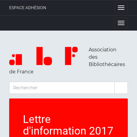
ESPACE ADHÉSION
Toggle
navigati
Toggle
navigati
Association
des
Bibliothécaires
de France
RECHERCHER
Lettre
d'information 2017