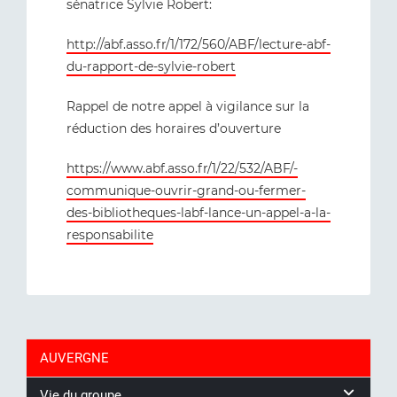
sénatrice Sylvie Robert:
http://abf.asso.fr/1/172/560/ABF/lecture-abf-
du-rapport-de-sylvie-robert
Rappel de notre appel à vigilance sur la
réduction des horaires d’ouverture
https://www.abf.asso.fr/1/22/532/ABF/-
communique-ouvrir-grand-ou-fermer-
des-bibliotheques-labf-lance-un-appel-a-la-
responsabilite
AUVERGNE
Vie du groupe