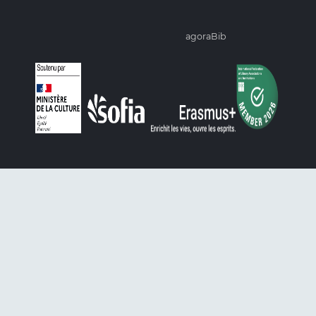
agoraBib