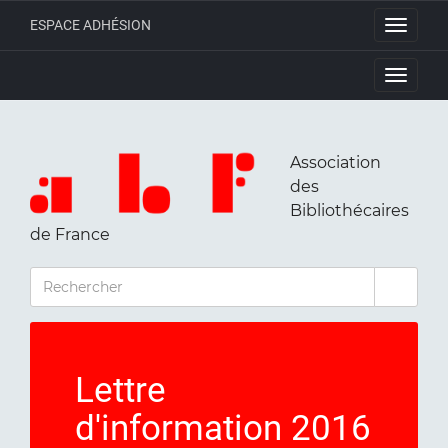
ESPACE ADHÉSION
Toggle
navigati
Toggle
navigati
Association
des
Bibliothécaires
de France
RECHERCHER
Lettre
d'information 2016