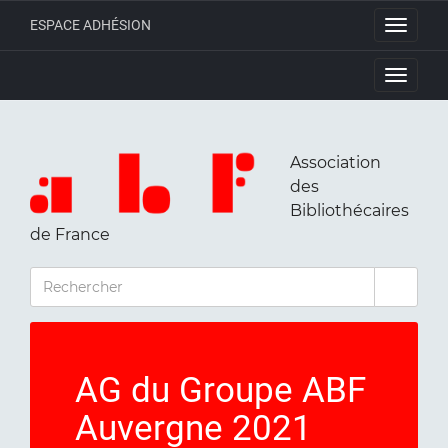
ESPACE ADHÉSION
Toggle
navigati
Toggle
navigati
Association
des
Bibliothécaires
de France
RECHERCHER
AG du Groupe ABF
Auvergne 2021