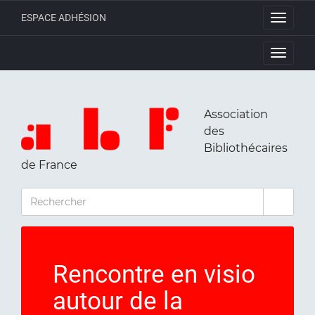
ESPACE ADHÉSION
Toggle
navigati
Toggle
navigati
Association
des
Bibliothécaires
de France
RECHERCHER
Rencontre en visio
autour de la