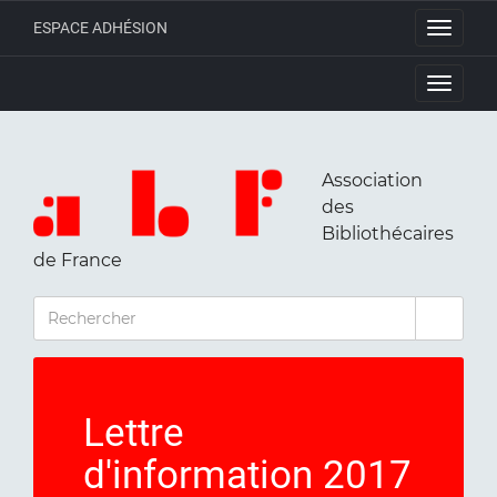
ESPACE ADHÉSION
Toggle
navigati
Toggle
navigati
Association
des
Bibliothécaires
de France
RECHERCHER
Lettre
d'information 2017