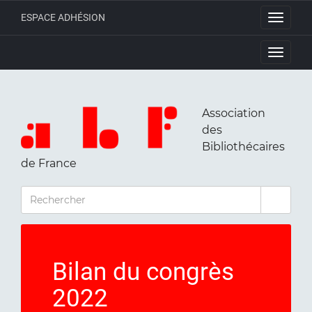
ESPACE ADHÉSION
Toggle
navigati
Toggle
navigati
Association
des
Bibliothécaires
de France
RECHERCHER
Bilan du congrès
2022