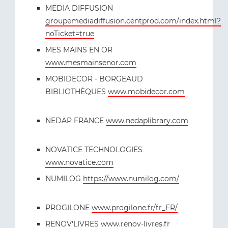
MEDIA DIFFUSION
groupemediadiffusion.centprod.com/index.html?
noTicket=true
MES MAINS EN OR
www.mesmainsenor.com
MOBIDECOR - BORGEAUD
BIBLIOTHÈQUES
www.mobidecor.com
NEDAP FRANCE
www.nedaplibrary.com
NOVATICE TECHNOLOGIES
www.novatice.com
NUMILOG
https://www.numilog.com/
PROGILONE
www.progilone.fr/fr_FR/
RENOV'LIVRES
www.renov-livres.fr