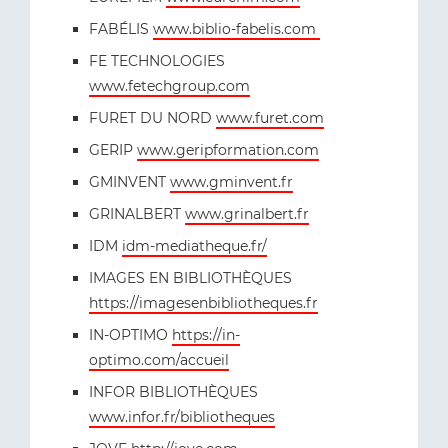
FABÉLIS
www.biblio-fabelis.com
FE TECHNOLOGIES
www.fetechgroup.com
FURET DU NORD
www.furet.com
GERIP
www.geripformation.com
GMINVENT
www.gminvent.fr
GRINALBERT
www.grinalbert.fr
IDM
idm-mediatheque.fr/
IMAGES EN BIBLIOTHÈQUES
https://imagesenbibliotheques.fr
IN-OPTIMO
https://in-
optimo.com/accueil
INFOR BIBLIOTHÈQUES
www.infor.fr/bibliotheques