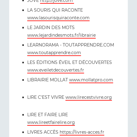
JOVE
http://jove.com
LA SOURIS QUI RACONTE
www.lasourisquiraconte.com
LE JARDIN DES MOTS
www.lejardindesmots.fr/librairie
LEARNORAMA - TOUTAPPRENDRE.COM
www.toutapprendre.com
LES ÉDITIONS ÉVEIL ET DÉCOUVERTES
www.eveiletdecouvertes.fr
LIBRAIRIE MOLLAT
www.mollatpro.com
LIRE C'EST VIVRE
www.lirecestvivre.org
LIRE ET FAIRE LIRE
www.lireetfairelire.org
LIVRES ACCÈS
https://livres-acces.fr