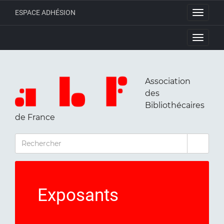
ESPACE ADHÉSION
Toggle
navigati
Toggle
navigati
Association
des
Bibliothécaires
de France
RECHERCHER
Exposants