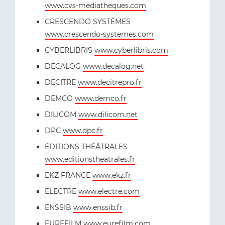
www.cvs-mediatheques.com
CRESCENDO SYSTÈMES
www.crescendo-systemes.com
CYBERLIBRIS
www.cyberlibris.com
DECALOG
www.decalog.net
DECITRE
www.decitrepro.fr
DEMCO
www.demco.fr
DILICOM
www.dilicom.net
DPC
www.dpc.fr
ÉDITIONS THÉÂTRALES
www.editionstheatrales.fr
EKZ FRANCE
www.ekz.fr
ELECTRE
www.electre.com
ENSSIB
www.enssib.fr
EUREFILM
www.eurefilm.com