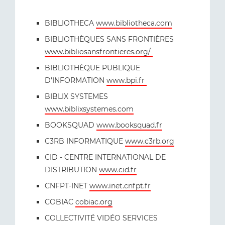
BIBLIOTHECA
www.bibliotheca.com
BIBLIOTHÈQUES SANS FRONTIÈRES
www.bibliosansfrontieres.org/
BIBLIOTHÈQUE PUBLIQUE
D'INFORMATION
www.bpi.fr
BIBLIX SYSTEMES
www.biblixsystemes.com
BOOKSQUAD
www.booksquad.fr
C3RB INFORMATIQUE
www.c3rb.org
CID - CENTRE INTERNATIONAL DE
DISTRIBUTION
www.cid.fr
CNFPT-INET
www.inet.cnfpt.fr
COBIAC
cobiac.org
COLLECTIVITÉ VIDÉO SERVICES