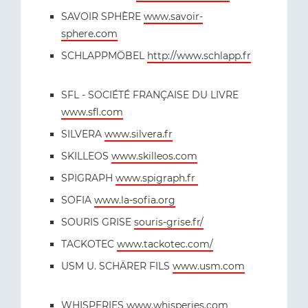
SAVOIR SPHÈRE
www.savoir-
sphere.com
SCHLAPPMÖBEL
http://www.schlapp.fr
SFL - SOCIÉTÉ FRANÇAISE DU LIVRE
www.sfl.com
SILVERA
www.silvera.fr
SKILLEOS
www.skilleos.com
SPIGRAPH
www.spigraph.fr
SOFIA
www.la-sofia.org
SOURIS GRISE
souris-grise.fr/
TACKOTEC
www.tackotec.com/
USM U. SCHÄRER FILS
www.usm.com
WHISPERIES
www.whisperies.com