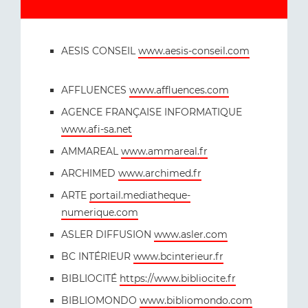
AESIS CONSEIL
www.aesis-conseil.com
AFFLUENCES
www.affluences.com
AGENCE FRANÇAISE INFORMATIQUE
www.afi-sa.net
AMMAREAL
www.ammareal.fr
ARCHIMED
www.archimed.fr
ARTE
portail.mediatheque-
numerique.com
ASLER DIFFUSION
www.asler.com
BC INTÉRIEUR
www.bcinterieur.fr
BIBLIOCITÉ
https://www.bibliocite.fr
BIBLIOMONDO
www.bibliomondo.com