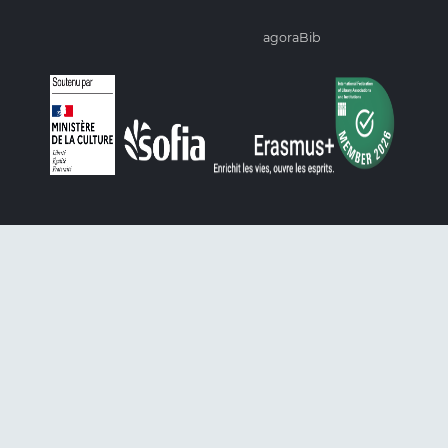
agoraBib