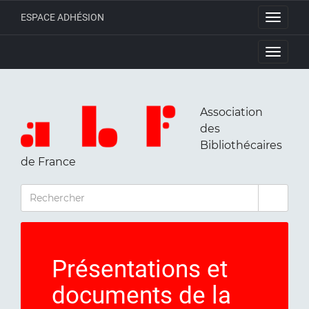
ESPACE ADHÉSION
Toggle
navigati
Toggle
navigati
Association
des
Bibliothécaires
de France
RECHERCHER
Présentations et
documents de la