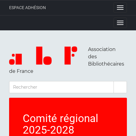
ESPACE ADHÉSION
Toggle
navigati
Toggle
navigati
Association
des
Bibliothécaires
de France
RECHERCHER
Comité régional
2025-2028