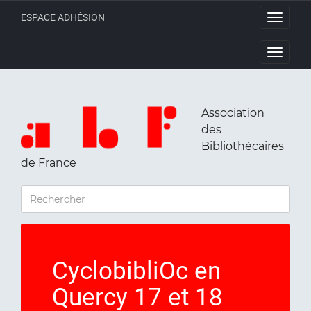
ESPACE ADHÉSION
Toggle
navigati
Toggle
navigati
Association
des
Bibliothécaires
de France
RECHERCHER
CyclobibliOc en
Quercy 17 et 18