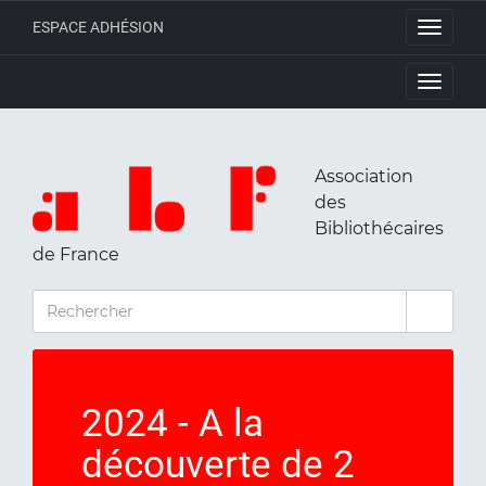
ESPACE ADHÉSION
Toggle
navigati
Toggle
navigati
Association
des
Bibliothécaires
de France
RECHERCHER
2024 - A la
découverte de 2