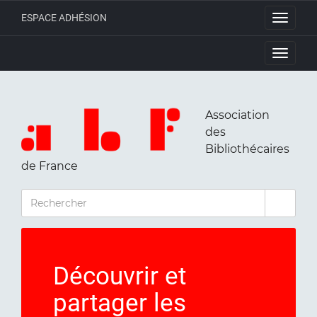
ESPACE ADHÉSION
Toggle
navigati
Toggle
navigati
Association
des
Bibliothécaires
de France
RECHERCHER
Découvrir et
partager les