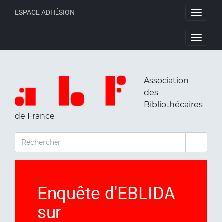
ESPACE ADHÉSION
Toggle
navigati
Toggle
navigati
Association
des
Bibliothécaires
de France
RECHERCHER
Enquête d'EBLIDA
sur