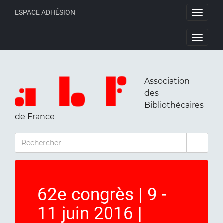
ESPACE ADHÉSION
Toggle
navigati
Toggle
navigati
Association
des
Bibliothécaires
de France
RECHERCHER
62e congrès | 9 -
11 juin 2016 |