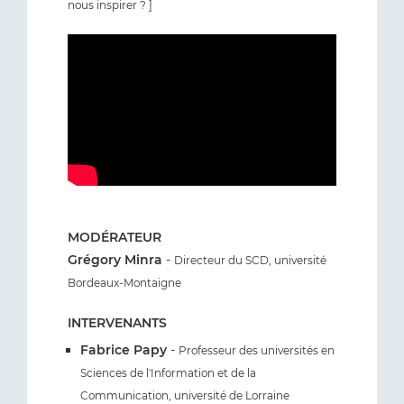
nous inspirer ? ]
MODÉRATEUR
Grégory Minra
-
Directeur du SCD, université
Bordeaux-Montaigne
INTERVENANTS
Fabrice Papy
-
Professeur des universités en
Sciences de l'Information et de la
Communication, université de Lorraine