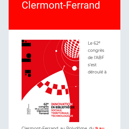
Clermont-Ferrand
e
Le 62
congrès
de l'ABF
s'est
déroulé à
Clermont-Ferrand, au Polydôme, du
9 au