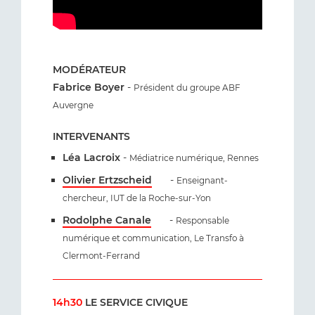
MODÉRATEUR
Fabrice Boyer
-
Président du groupe ABF
Auvergne
INTERVENANTS
Léa Lacroix
-
Médiatrice numérique, Rennes
Olivier Ertzscheid
-
Enseignant-
chercheur, IUT de la Roche-sur-Yon
Rodolphe Canale
-
Responsable
numérique et communication, Le Transfo à
Clermont-Ferrand
14h30
LE SERVICE CIVIQUE