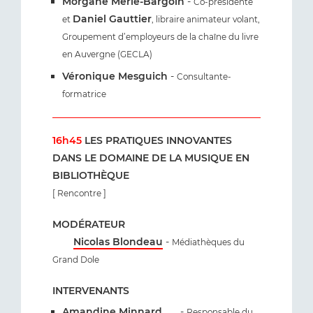
Morgane Merle-Bargoin
-
Co-présidente
Daniel Gauttier
et
, libraire animateur volant,
Groupement d’employeurs de la chaîne du livre
en Auvergne (GECLA)
Véronique Mesguich
-
Consultante-
formatrice
16h45
LES PRATIQUES INNOVANTES
DANS LE DOMAINE DE LA MUSIQUE EN
BIBLIOTHÈQUE
[ Rencontre ]
MODÉRATEUR
Nicolas Blondeau
-
Médiathèques du
Grand Dole
INTERVENANTS
Amandine Minnard
-
Responsable du