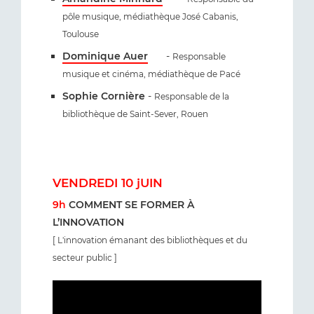
pôle musique, médiathèque José Cabanis,
Toulouse
Dominique Auer
-
Responsable
musique et cinéma, médiathèque de Pacé
Sophie Cornière
-
Responsable de la
bibliothèque de Saint-Sever, Rouen
VENDREDI 10 jUIN
9h
COMMENT SE FORMER À
L’INNOVATION
[ L'innovation émanant des bibliothèques et du
secteur public ]