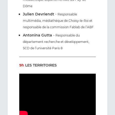
Dôme
Julien Devriendt
-
Responsable
multimédia, médiathèque de Choisy-le-Roi et
responsable de la commission Fablab de l’ABF
Antonina Gutta
-
Responsable du
département recherche et développement,
SCD de l’université Paris 8
9h
LES TERRITOIRES