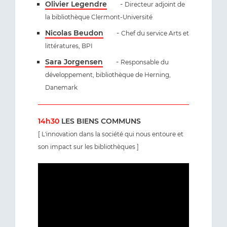
Olivier Legendre
-
Directeur adjoint de
la bibliothèque Clermont-Université
Nicolas Beudon
-
Chef du service Arts et
littératures, BPI
Sara Jorgensen
-
Responsable du
développement, bibliothèque de Herning,
Danemark
14h30
LES BIENS COMMUNS
[ L'innovation dans la société qui nous entoure et
son impact sur les bibliothèques ]