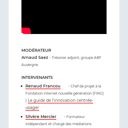
MODÉRATEUR
Arnaud Saez
-
Trésorier adjoint, groupe ABF
Auvergne
INTERVENANTS
Renaud Francou
-
Chef de projet à la
Fondation internet nouvelle génération (FING)
|
Le guide de l'innovation centrée-
usager
Silvère Mercier
-
Formateur
indépendant et chargé des médiations