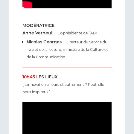
MODÉRATRICE
Anne Verneuil
-
Ex-présidente de l’ABF
Nicolas Georges
-
Directeur du Service du
livre et de la lecture, ministère de la Culture et
de la Communication
10h45
LES LIEUX
[ L'innovation ailleurs et autrement ? Peut-elle
nous inspirer ? ]