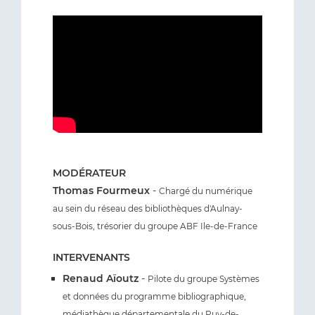
MODÉRATEUR
Thomas Fourmeux
-
Chargé du numérique
au sein du réseau des bibliothèques d'Aulnay-
sous-Bois, trésorier du groupe ABF Ile-de-France
INTERVENANTS
Renaud Aïoutz
-
Pilote du groupe Systèmes
et données du programme bibliographique,
médiathèque départementale du Puy-de-