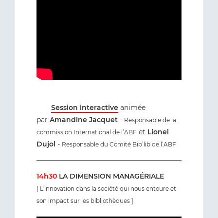
Session interactive
animée
par
Amandine Jacquet
-
Responsable de la
et
Lionel
commission International de l’ABF
Dujol
-
Responsable du Comité Bib’lib de l’ABF
14h30
LA DIMENSION MANAGÉRIALE
[ L'innovation dans la société qui nous entoure et
son impact sur les bibliothèques ]