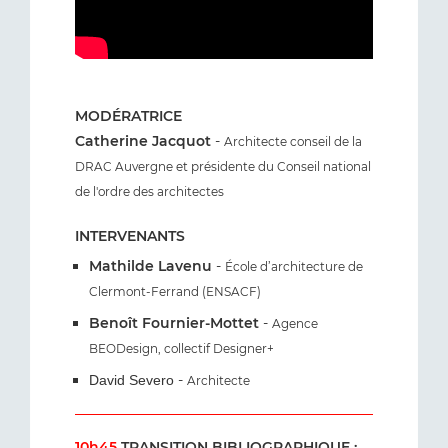
MODÉRATRICE
Catherine Jacquot
-
Architecte conseil de la
DRAC Auvergne et présidente du Conseil national
de l'ordre des architectes
INTERVENANTS
Mathilde Lavenu
-
École d’architecture de
Clermont-Ferrand (ENSACF)
Benoît Fournier-Mottet
-
Agence
BEODesign, collectif Designer+
-
David Severo
Architecte
10h45
TRANSITION BIBLIOGRAPHIQUE :