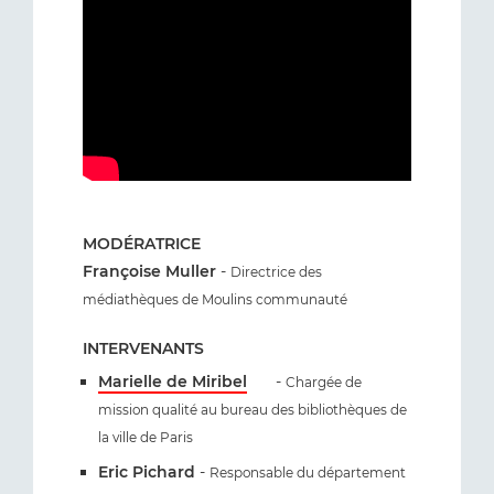
MODÉRATRICE
Françoise Muller
-
Directrice des
médiathèques de Moulins communauté
INTERVENANTS
Marielle de Miribel
-
Chargée de
mission qualité au bureau des bibliothèques de
la ville de Paris
Eric Pichard
-
Responsable du département