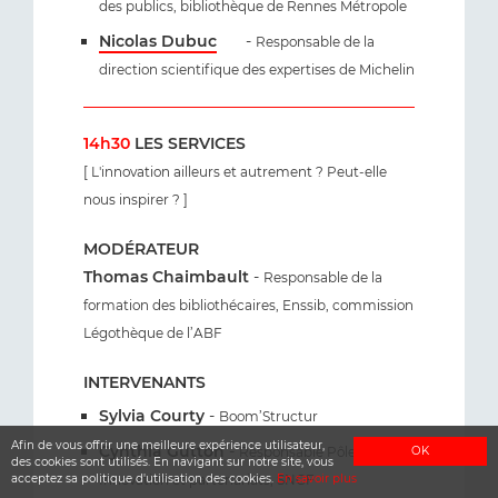
des publics, bibliothèque de Rennes Métropole
Nicolas Dubuc
-
Responsable de la
direction scientifique des expertises de Michelin
14h30
LES SERVICES
[ L'innovation ailleurs et autrement ? Peut-elle
nous inspirer ? ]
MODÉRATEUR
Thomas Chaimbault
-
Responsable de la
formation des bibliothécaires, Enssib, commission
Légothèque de l’ABF
INTERVENANTS
Sylvia Courty
-
Boom’Structur
Afin de vous offrir une meilleure expérience utilisateur,
Cynthia Gutton
-
OK
Responsable Pôle
des cookies sont utilisés. En navigant sur notre site, vous
acceptez sa politique d'utilisation des cookies.
En savoir plus
Innovation et partenariats, SNCF