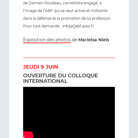
de Damien Roudeau, carnettiste engagé, à
l’image de l’ABF qui se veut active et militante
dans la défense et la promotion de sa profession.
Pour tout demande : info[at]abf.asso.fr
Exposition des photos
de
Marielsa Niels
JEUDI 9 JUIN
OUVERTURE DU COLLOQUE
INTERNATIONAL