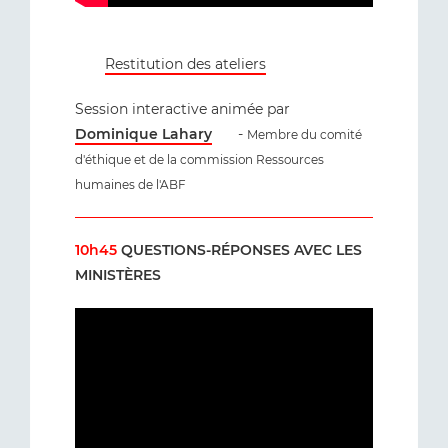
Restitution des ateliers
Session interactive animée par
Dominique Lahary
-
Membre du comité
d'éthique et de la commission Ressources
humaines de l'ABF
10h45
QUESTIONS-RÉPONSES AVEC LES
MINISTÈRES