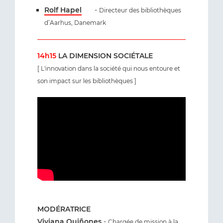
Rolf Hapel
-
Directeur des bibliothèques
d’Aarhus, Danemark
14h15
LA DIMENSION SOCIÉTALE
[ L'innovation dans la société qui nous entoure et
son impact sur les bibliothèques ]
MODÉRATRICE
Viviana Quiñones
-
Chargée de mission à la