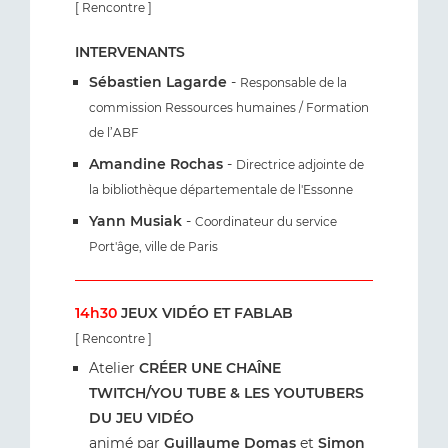
[ Rencontre ]
INTERVENANTS
Sébastien Lagarde
-
Responsable de la
commission Ressources humaines / Formation
de l’ABF
Amandine Rochas
-
Directrice adjointe de
la bibliothèque départementale de l'Essonne
Yann Musiak
-
Coordinateur du service
Port'âge, ville de Paris
14h30
JEUX VIDÉO ET FABLAB
[ Rencontre ]
Atelier
CRÉER UNE CHAÎNE
TWITCH/YOU TUBE & LES YOUTUBERS
DU JEU VIDÉO
animé par
Guillaume Domas
et
Simon