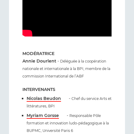
MODÉRATRICE
Annie Dourlent
-
Déléguée à la coopération
nationale et internationale à la BPI, membre de la
commission International de l’ABF
INTERVENANTS
Nicolas Beudon
-
Chef du service Arts et
littératures, BPI
Myriam Gorsse
-
Responsable Pôle
formation et innovation ludo-pédagogique à la
BUPMC, Université Paris 6