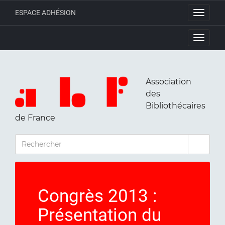
ESPACE ADHÉSION
Toggle
navigati
Toggle
navigati
Association
des
Bibliothécaires
de France
RECHERCHER
Congrès 2013 :
Présentation du