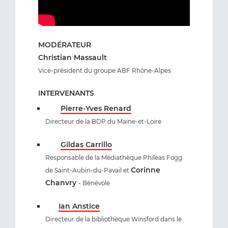
MODÉRATEUR
Christian Massault
Vice-président du groupe ABF Rhône-Alpes
INTERVENANTS
Pierre-Yves Renard
Directeur de la BDP du Maine-et-Loire
Gildas Carrillo
Responsable de la Médiathèque Phileas Fogg
Corinne
de Saint-Aubin-du-Pavail et
Chanvry
- Bénévole
Ian Anstice
Directeur de la bibliothèque Winsford dans le