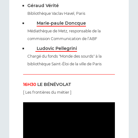
Géraud Vérité
Bibliothèque Vaclav Havel, Paris
Marie-paule Doncque
Médiathèque de Metz, responsable de la
commission Communication de l’ABF
Ludovic Pellegrini
Chargé du fonds "Monde des sourds" à la
bibliothèque Saint-Éloi de la ville de Paris
16H30
LE BÉNÉVOLAT
[ Les frontières du métier ]