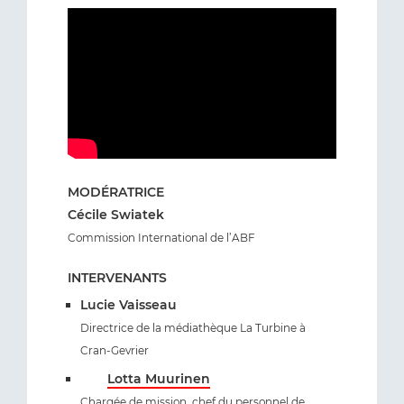
MODÉRATRICE
Cécile Swiatek
Commission International de l’ABF
INTERVENANTS
Lucie Vaisseau
Directrice de la médiathèque La Turbine à
Cran-Gevrier
Lotta Muurinen
Chargée de mission, chef du personnel de