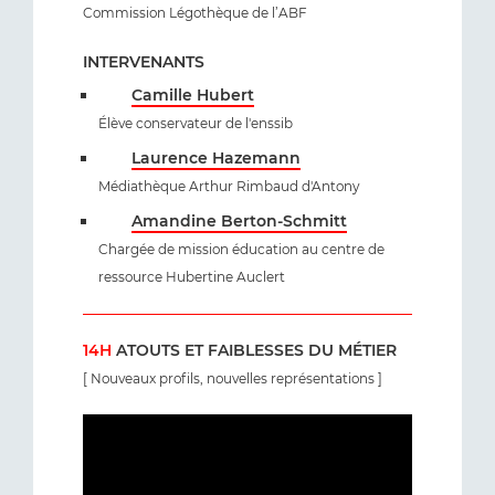
Commission Légothèque de l’ABF
INTERVENANTS
Camille Hubert
Élève conservateur de l'enssib
Laurence Hazemann
Médiathèque Arthur Rimbaud d'Antony
Amandine Berton-Schmitt
Chargée de mission éducation au centre de
ressource Hubertine Auclert
14H
ATOUTS ET FAIBLESSES DU MÉTIER
[ Nouveaux profils, nouvelles représentations ]