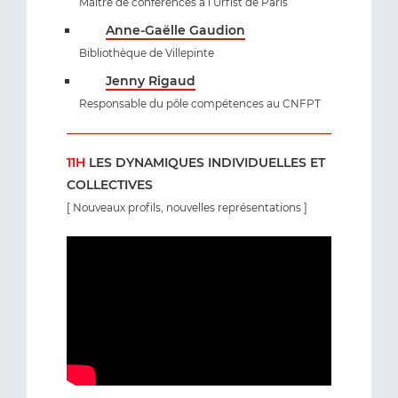
Maître de conférences à l’Urfist de Paris
Anne-Gaëlle Gaudion
Bibliothèque de Villepinte
Jenny Rigaud
Responsable du pôle compétences au CNFPT
11H
LES DYNAMIQUES INDIVIDUELLES ET
COLLECTIVES
[ Nouveaux profils, nouvelles représentations ]