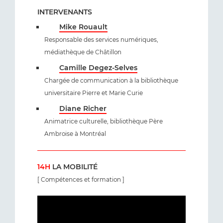
INTERVENANTS
Mike Rouault
Responsable des services numériques,
médiathèque de Châtillon
Camille Degez-Selves
Chargée de communication à la bibliothèque
universitaire Pierre et Marie Curie
Diane Richer
Animatrice culturelle, bibliothèque Père
Ambroise à Montréal
14H
LA MOBILITÉ
[ Compétences et formation ]