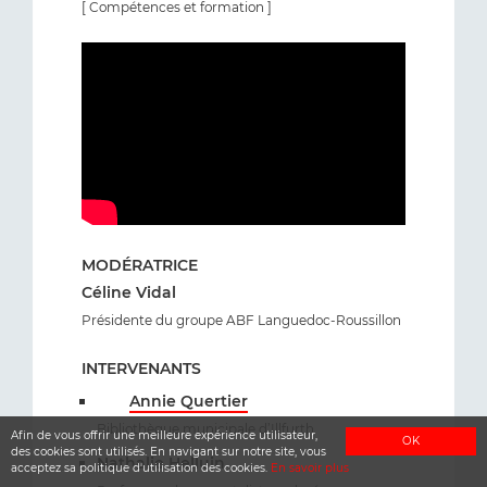
[ Compétences et formation ]
MODÉRATRICE
Céline Vidal
Présidente du groupe ABF Languedoc-Roussillon
INTERVENANTS
Annie Quertier
Bibliothèque municipale d’Illfurth
Afin de vous offrir une meilleure expérience utilisateur,
OK
des cookies sont utilisés. En navigant sur notre site, vous
Nathalie Helluin
acceptez sa politique d'utilisation des cookies.
En savoir plus