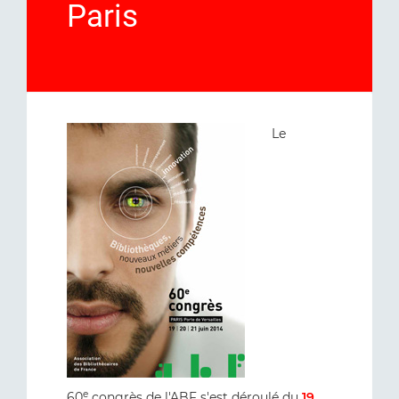
Paris
Le
e
60
congrès de l'ABF s'est déroulé du
19