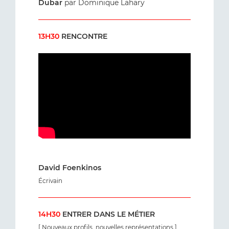
Dubar
par Dominique Lahary
13H30
RENCONTRE
David Foenkinos
Écrivain
14H30
ENTRER DANS LE MÉTIER
[ Nouveaux profils, nouvelles représentations ]