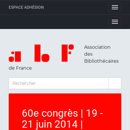
ESPACE ADHÉSION
Toggle
navigati
Toggle
navigati
Association
des
Bibliothécaires
de France
RECHERCHER
60e congrès | 19 -
21 juin 2014 |