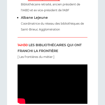
Bibliothécaire retraité, ancien président de
l'IABD et ex vice-président de l'ABF
Albane Lejeune
Coordinatrice du réseau des bibliothèques de
Saint-Brieuc Agglomération
14H30
LES BIBLIOTHÉCAIRES QUI ONT
FRANCHI LA FRONTIÈRE
[ Les frontières du métier ]