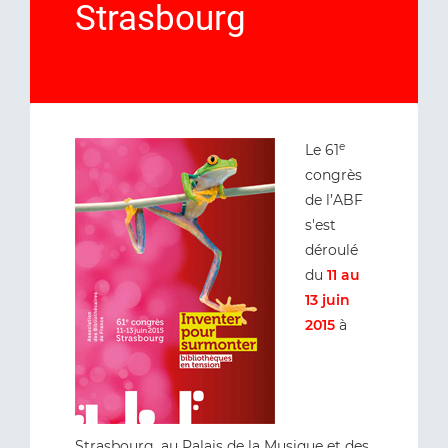
Strasbourg
e
Le 61
congrès
de l’ABF
s'est
déroulé
du
11 au
13 juin
2015
à
Strasbourg, au Palais de la Musique et des