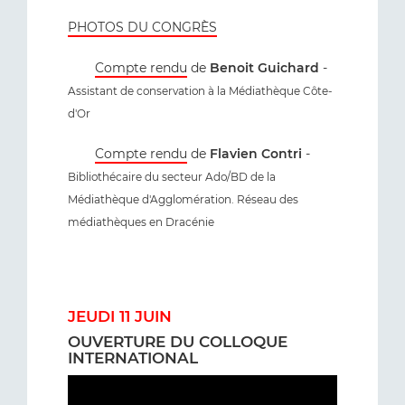
PHOTOS DU CONGRÈS
Compte rendu
de
Benoit Guichard
-
Assistant de conservation à la Médiathèque Côte-
d'Or
Compte rendu
de
Flavien Contri
-
Bibliothécaire du secteur Ado/BD de la
Médiathèque d'Agglomération. Réseau des
médiathèques en Dracénie
JEUDI 11 JUIN
OUVERTURE DU COLLOQUE
INTERNATIONAL