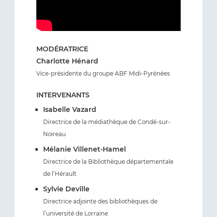
MODÉRATRICE
Charlotte Hénard
Vice-présidente du groupe ABF Midi-Pyrénées
INTERVENANTS
Isabelle Vazard
Directrice de la médiathèque de Condé-sur-
Noireau
Mélanie Villenet-Hamel
Directrice de la Bibliothèque départementale
de l’Hérault
Sylvie Deville
Directrice adjointe des bibliothèques de
l’université de Lorraine