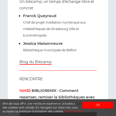
Un bibcamp, un temps d'échange libre et
concret
Franck Queyraud
Chef de projet médiation numérique aux
médiathèques de Strasbourg Ville et
Eurométropole
Jessica Maisonneuve
Bibliothèque municipale de Belfort
Blog du Bibcamp
RENCONTRE
14H30
BIBLIOREMIX : Comment
repenser, remixer la bibliothèques avec
les habitants, bidouilleurs, designers…
Afin de vous offrir une meilleure expérience utilisateur,
OK
des cookies sont utilisés. En navigant sur notre site, vous
acceptez sa politique d'utilisation des cookies.
En savoir plus