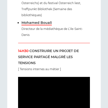
Österreichs) et du festival Österreich liest,
Treffpunkt Bibliothek (Semaine des
bibliothèques)
Mohamed Bouali
Directeur de la médiathèque de L’ile-Saint-
Denis
14H30
CONSTRUIRE UN PROJET DE
SERVICE PARTAGÉ MALGRÉ LES
TENSIONS
[ Tensions internes au métier ]