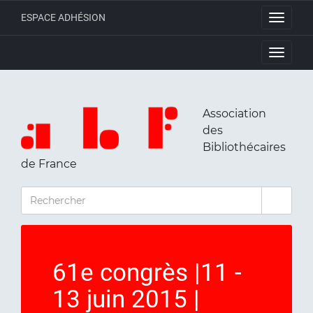
ESPACE ADHÉSION
Toggle
navigati
Toggle
navigati
Association
des
Bibliothécaires
de France
RECHERCHER
61e congrès |11 -
13 juin 2015 |