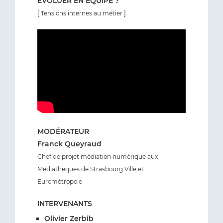
ÉVOLUER EN ÉQUIPE ?
[ Tensions internes au métier ]
MODÉRATEUR
Franck Queyraud
Chef de projet médiation numérique aux
Médiathèques de Strasbourg Ville et
Eurométropole
INTERVENANTS
Olivier Zerbib