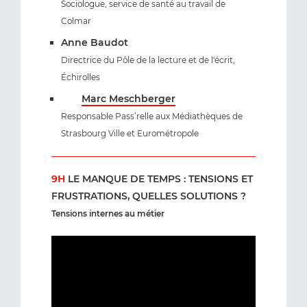
Sociologue, service de santé au travail de
Colmar
Anne Baudot
Directrice du Pôle de la lecture et de l'écrit,
Échirolles
Marc Meschberger
Responsable Pass’relle aux Médiathèques de
Strasbourg Ville et Eurométropole
9H
LE MANQUE DE TEMPS : TENSIONS ET
FRUSTRATIONS, QUELLES SOLUTIONS ?
Tensions internes au métier