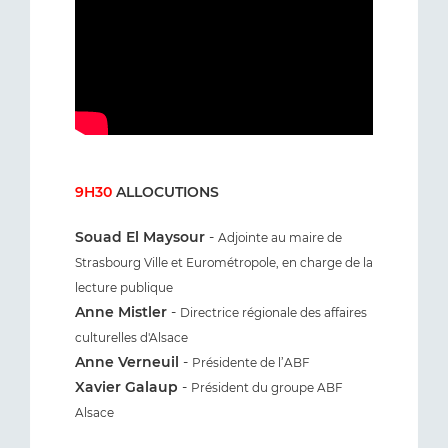
9H30
ALLOCUTIONS
Souad El Maysour
-
Adjointe au maire de
Strasbourg Ville et Eurométropole, en charge de la
lecture publique
Anne Mistler
-
Directrice régionale des affaires
culturelles d'Alsace
Anne Verneuil
-
Présidente de l’ABF
Xavier Galaup
-
Président du groupe ABF
Alsace