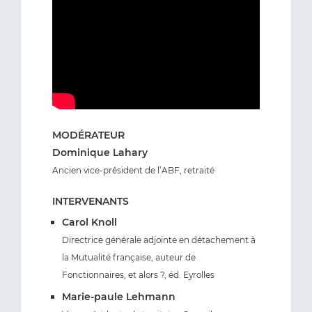
MODÉRATEUR
Dominique Lahary
Ancien vice-président de l’ABF, retraité
INTERVENANTS
Carol Knoll
Directrice générale adjointe en détachement à
la Mutualité française, auteur de
Fonctionnaires, et alors ?, éd. Eyrolles
Marie-paule Lehmann