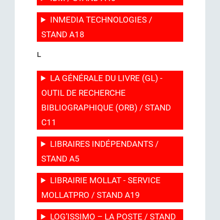
INMEDIA TECHNOLOGIES /
STAND A18
L
LA GÉNÉRALE DU LIVRE (GL) -
OUTIL DE RECHERCHE
BIBLIOGRAPHIQUE (ORB) / STAND
C11
LIBRAIRES INDÉPENDANTS /
STAND A5
LIBRAIRIE MOLLAT - SERVICE
MOLLATPRO / STAND A19
LOG’ISSIMO – LA POSTE / STAND