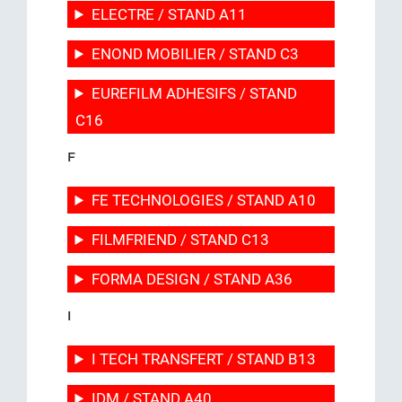
ELECTRE / STAND A11
ENOND MOBILIER / STAND C3
EUREFILM ADHESIFS / STAND
C16
F
FE TECHNOLOGIES / STAND A10
FILMFRIEND / STAND C13
FORMA DESIGN / STAND A36
I
I TECH TRANSFERT / STAND B13
IDM / STAND A40