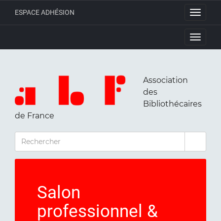
ESPACE ADHÉSION
Toggle
navigati
Toggle
navigati
Association
des
Bibliothécaires
de France
RECHERCHER
Salon
professionnel &