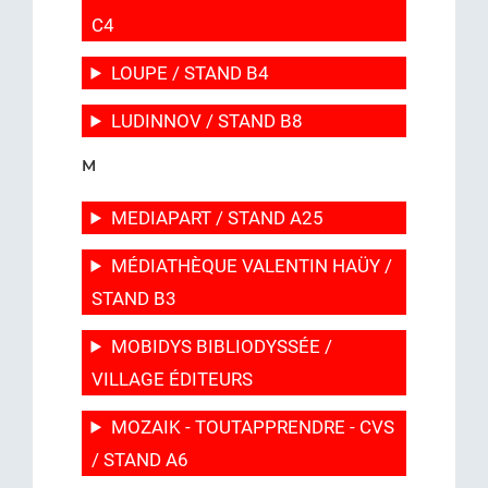
C4
LOUPE / STAND B4
LUDINNOV / STAND B8
M
MEDIAPART / STAND A25
MÉDIATHÈQUE VALENTIN HAÜY /
STAND B3
MOBIDYS BIBLIODYSSÉE /
VILLAGE ÉDITEURS
MOZAIK - TOUTAPPRENDRE - CVS
/ STAND A6