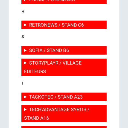
R
RETRONEWS / STAND C6
S
SOFIA / STAND B6
STORYPLAYR / VILLAGE
ÉDITEURS
T
TACKOTEC / STAND A23
TECH'ADVANTAGE SYRTIS /
STAND A16