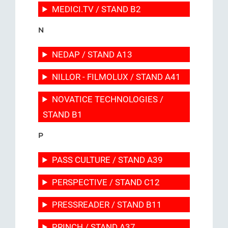
MEDICI.TV / STAND B2
N
NEDAP / STAND A13
NILLOR - FILMOLUX / STAND A41
NOVATICE TECHNOLOGIES /
STAND B1
P
PASS CULTURE / STAND A39
PERSPECTIVE / STAND C12
PRESSREADER / STAND B11
PRINCH / STAND A37