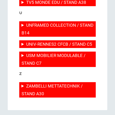
TV5 MONDE EDU / STAND A38
U
UNFRAMED COLLECTION / STAND
B14
UNIV-RENNES2 CFCB / STAND C5
USM MOBILIER MODULABLE /
STAND C7
Z
ZAMBELLI METTATECHNIK /
STAND A30