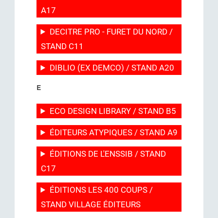
A17
DECITRE PRO - FURET DU NORD /
STAND C11
DIBLIO (EX DEMCO) / STAND A20
E
ECO DESIGN LIBRARY / STAND B5
ÉDITEURS ATYPIQUES / STAND A9
ÉDITIONS DE L'ENSSIB / STAND
C17
ÉDITIONS LES 400 COUPS /
STAND VILLAGE ÉDITEURS