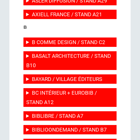
ASLER DIFFUSION / STAND A29
AXIELL FRANCE / STAND A21
B
B COMME DESIGN / STAND C2
BASALT ARCHITECTURE / STAND
B10
BAYARD / VILLAGE ÉDITEURS
BC INTÉRIEUR + EUROBIB /
STAND A12
BIBLIBRE / STAND A7
BIBLIOONDEMAND / STAND B7