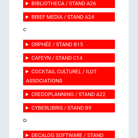
BIBLIOTHECA / STAND A26
BRIEF MEDIA / STAND A24
C
ORPHÉE / STAND B15
CAFEYN / STAND C14
COCKTAIL CULTUREL / ILOT
ASSOCIATIONS
CREDOPLANNING / STAND A22
CYBERLIBRIS / STAND B9
D
DECALOG SOFTWARE / STAND