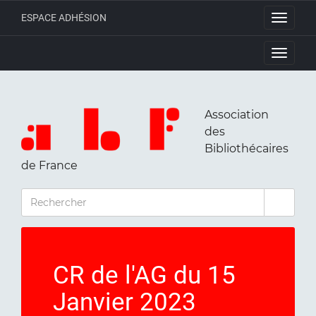
ESPACE ADHÉSION
Toggle
navigati
Toggle
navigati
Association
des
Bibliothécaires
de France
RECHERCHER
CR de l'AG du 15
Janvier 2023