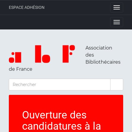
ESPACE ADHÉSION
Toggle
navigati
Toggle
navigati
Association
des
Bibliothécaires
de France
RECHERCHER
Ouverture des
candidatures à la