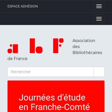
ESPACE ADHÉSION
Toggle
navigati
Toggle
navigati
Association
des
Bibliothécaires
de France
RECHERCHER
Journées d'étude
en Franche-Comté